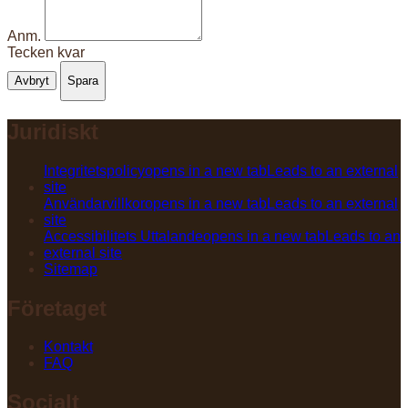
Anm.
Tecken kvar
Avbryt
Spara
Juridiskt
Integritetspolicy
opens in a new tab
Leads to an external
site
Användarvillkor
opens in a new tab
Leads to an external
site
Accessibilitets Uttalande
opens in a new tab
Leads to an
external site
Sitemap
Företaget
Kontakt
FAQ
Socialt