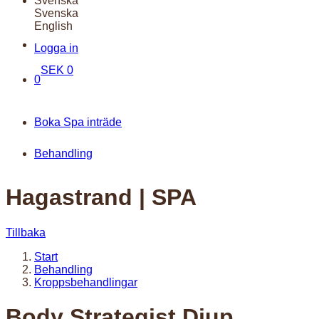
Svenska
Svenska
English
Logga in
SEK
0
0
Boka Spa inträde
Behandling
Hagastrand | SPA
Tillbaka
Start
Behandling
Kroppsbehandlingar
Body Strategist Djup