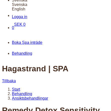
Svenska
Svenska
English
Logga in
SEK
0
0
Boka Spa inträde
Behandling
Hagastrand | SPA
Tillbaka
Start
Behandling
Ansiktsbehandlingar
Remedy Detox Sensitivity,